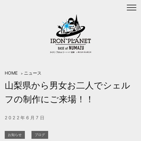
Skip
to
content
HOME
ニュース
>
山梨県から男女お二人でシェル
フの制作にご来場！！
2022年6月7日
お知らせ
ブログ