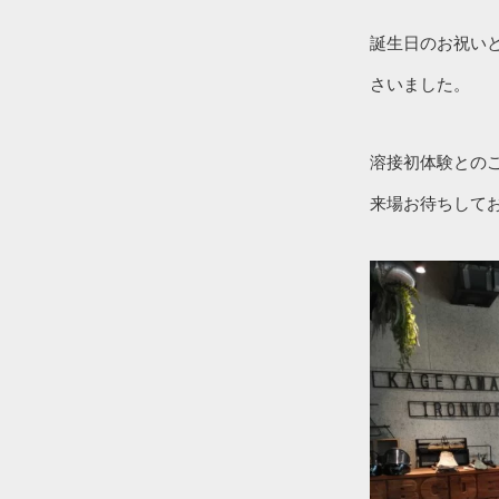
誕生日のお祝い
さいました。
溶接初体験との
来場お待ちして