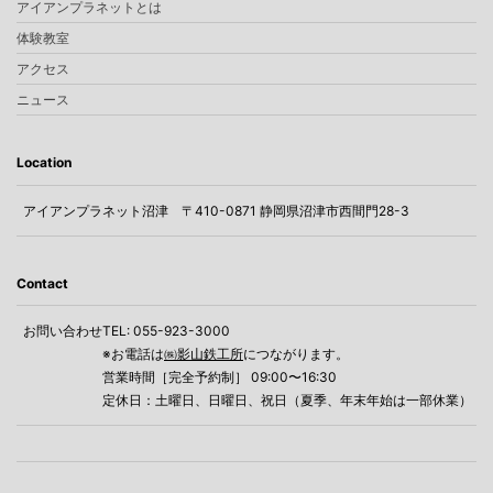
アイアンプラネットとは
体験教室
アクセス
ニュース
Location
アイアンプラネット沼津
〒410-0871 静岡県沼津市西間門28-3
Contact
お問い合わせ
TEL: 055-923-3000
※お電話は
㈱影山鉄工所
につながります。
営業時間［完全予約制］ 09:00〜16:30
定休日：土曜日、日曜日、祝日（夏季、年末年始は一部休業）