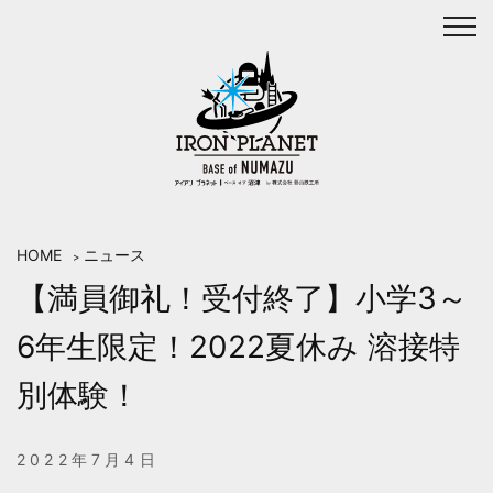
Skip
to
content
HOME
ニュース
>
【満員御礼！受付終了】小学3～
6年生限定！2022夏休み 溶接特
別体験！
2022年7月4日