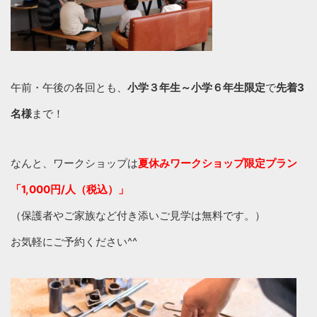
午前・午後の各回とも、
小学３年生～小学６年生限定
で
先着3
名様
まで！
なんと、ワークショップは
夏休みワークショップ限定プラン
「1,000円/人（税込）」
（保護者やご家族など付き添いご見学は無料です。）
お気軽にご予約ください^^